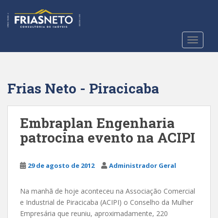
S
k
i
p
TOGGLE
t
o
m
a
Frias Neto - Piracicaba
i
n
c
Embraplan Engenharia
o
patrocina evento na ACIPI
n
t
e
29 de agosto de 2012
Administrador Geral
n
t
Na manhã de hoje aconteceu na Associação Comercial
e Industrial de Piracicaba (ACIPI) o Conselho da Mulher
Empresária que reuniu, aproximadamente, 220