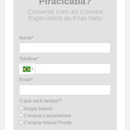
Piracicaba?
Converse com um Corretor
Especialista da Frias Neto
Nome*
Telefone*
Email*
O que você deseja?*
Alugar Imóvel
Comprar Lançamentos
Comprar Imóvel Pronto