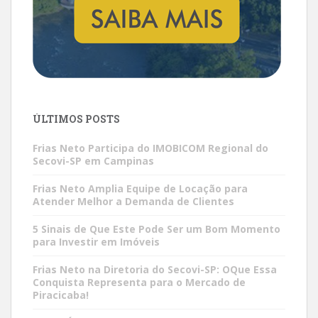
ÚLTIMOS POSTS
Frias Neto Participa do IMOBICOM Regional do
Secovi-SP em Campinas
Frias Neto Amplia Equipe de Locação para
Atender Melhor a Demanda de Clientes
5 Sinais de Que Este Pode Ser um Bom Momento
para Investir em Imóveis
Frias Neto na Diretoria do Secovi-SP: OQue Essa
Conquista Representa para o Mercado de
Piracicaba!