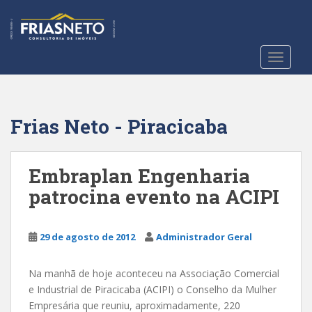
S
k
i
p
TOGGLE
t
o
m
a
Frias Neto - Piracicaba
i
n
c
Embraplan Engenharia
o
patrocina evento na ACIPI
n
t
e
29 de agosto de 2012
Administrador Geral
n
t
Na manhã de hoje aconteceu na Associação Comercial
e Industrial de Piracicaba (ACIPI) o Conselho da Mulher
Empresária que reuniu, aproximadamente, 220