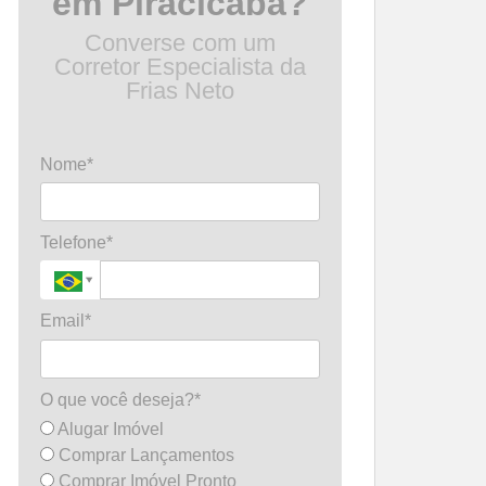
em Piracicaba?
Converse com um
Corretor Especialista da
Frias Neto
Nome*
Telefone*
Email*
O que você deseja?*
Alugar Imóvel
Comprar Lançamentos
Comprar Imóvel Pronto