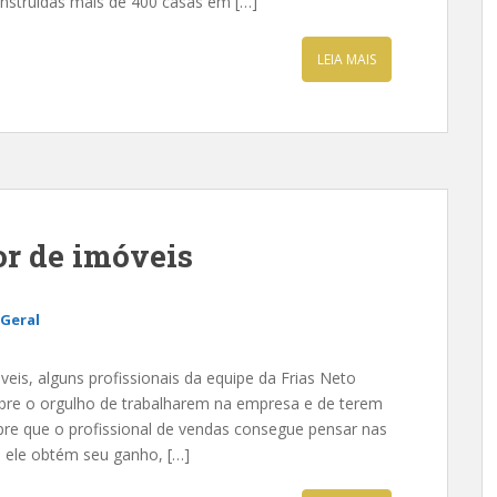
onstruídas mais de 400 casas em […]
LEIA MAIS
or de imóveis
Geral
s, alguns profissionais da equipe da Frias Neto
bre o orgulho de trabalharem na empresa e de terem
pre que o profissional de vendas consegue pensar nas
e, ele obtém seu ganho, […]