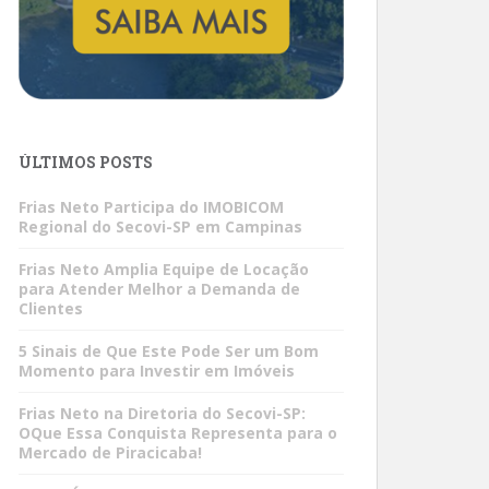
ÚLTIMOS POSTS
Frias Neto Participa do IMOBICOM
Regional do Secovi-SP em Campinas
Frias Neto Amplia Equipe de Locação
para Atender Melhor a Demanda de
Clientes
5 Sinais de Que Este Pode Ser um Bom
Momento para Investir em Imóveis
Frias Neto na Diretoria do Secovi-SP:
OQue Essa Conquista Representa para o
Mercado de Piracicaba!