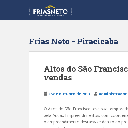
S
k
i
p
t
o
Frias Neto - Piracicaba
m
a
i
n
Altos do São Francisc
c
vendas
o
n
t
28 de outubro de 2013
Administrador 
e
n
t
O Altos do São Francisco teve sua temporad
pela Audax Empreendimentos, com coordenaç
o empreendimento destaca-se dentro do pro