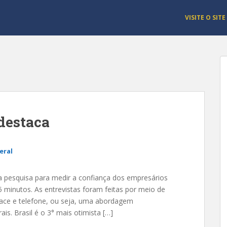
VISITE O SITE
 destaca
eral
ma pesquisa para medir a confiança dos empresários
minutos. As entrevistas foram feitas por meio de
 face e telefone, ou seja, uma abordagem
is. Brasil é o 3° mais otimista […]