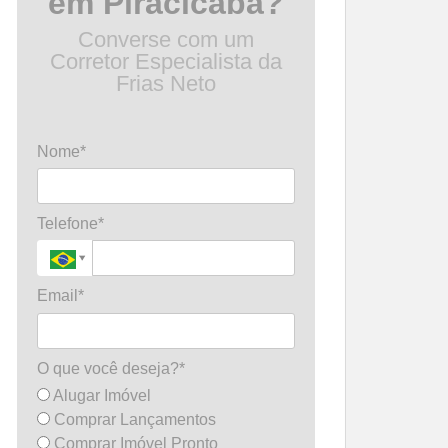
em Piracicaba?
Converse com um
Corretor Especialista da
Frias Neto
Nome*
Telefone*
Email*
O que você deseja?*
Alugar Imóvel
Comprar Lançamentos
Comprar Imóvel Pronto