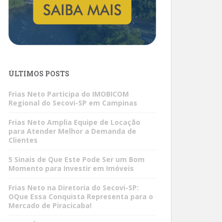
ÚLTIMOS POSTS
Frias Neto Participa do IMOBICOM
Regional do Secovi-SP em Campinas
Frias Neto Amplia Equipe de Locação
para Atender Melhor a Demanda de
Clientes
5 Sinais de Que Este Pode Ser um Bom
Momento para Investir em Imóveis
Frias Neto na Diretoria do Secovi-SP:
OQue Essa Conquista Representa para o
Mercado de Piracicaba!