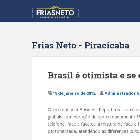
S
k
i
p
t
o
Frias Neto - Piracicaba
m
a
i
n
Brasil é otimista e se
c
o
n
18 de janeiro de 2012
Administrador G
t
e
O International Business Report, realizou u
n
globais com duração de aproximadamente 15 
t
telefone, face a face ou a mistura de face a
personalizada, atendendo as diferenças cultura