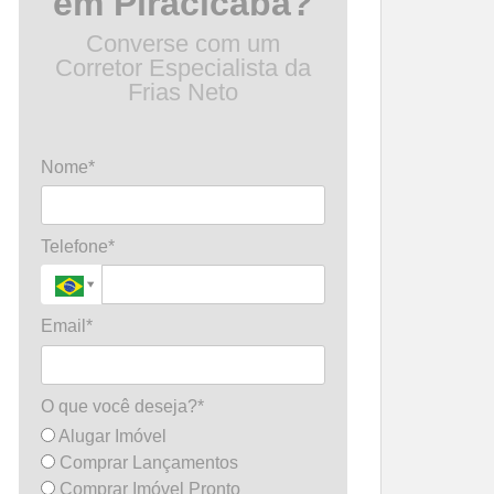
em Piracicaba?
Converse com um
Corretor Especialista da
Frias Neto
Nome*
Telefone*
Email*
O que você deseja?*
Alugar Imóvel
Comprar Lançamentos
Comprar Imóvel Pronto