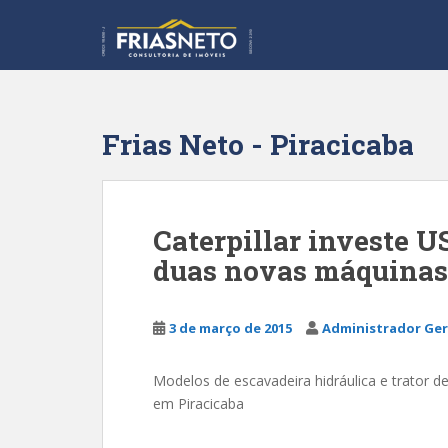
S
k
i
p
t
o
Frias Neto - Piracicaba
m
a
i
n
Caterpillar investe U
c
duas novas máquinas
o
n
t
3 de março de 2015
Administrador Ger
e
n
t
Modelos de escavadeira hidráulica e trator d
em Piracicaba