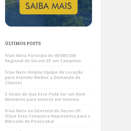
ÚLTIMOS POSTS
Frias Neto Participa do IMOBICOM
Regional do Secovi-SP em Campinas
Frias Neto Amplia Equipe de Locação
para Atender Melhor a Demanda de
Clientes
5 Sinais de Que Este Pode Ser um Bom
Momento para Investir em Imóveis
Frias Neto na Diretoria do Secovi-SP:
OQue Essa Conquista Representa para o
Mercado de Piracicaba!