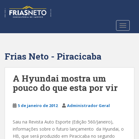
S
k
i
p
TOGGLE
t
o
m
a
Frias Neto - Piracicaba
i
n
c
A Hyundai mostra um
o
pouco do que esta por vir
n
t
e
5 de janeiro de 2012
Administrador Geral
n
t
Saiu na Revista Auto Esporte (Edição 560/Janeiro),
informações sobre o futuro lançamento da Hyundai, o
HB, que será produzido em Piracicaba no segundo