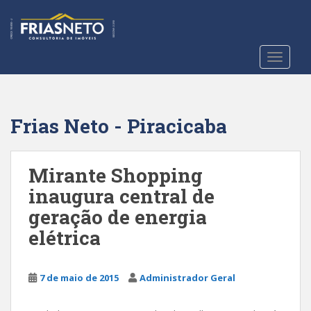
S
k
i
p
TOGGLE
t
o
m
a
Frias Neto - Piracicaba
i
n
c
Mirante Shopping
o
inaugura central de
n
geração de energia
t
e
elétrica
n
t
7 de maio de 2015
Administrador Geral