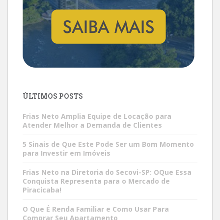
ÚLTIMOS POSTS
Frias Neto Amplia Equipe de Locação para
Atender Melhor a Demanda de Clientes
5 Sinais de Que Este Pode Ser um Bom Momento
para Investir em Imóveis
Frias Neto na Diretoria do Secovi-SP: OQue Essa
Conquista Representa para o Mercado de
Piracicaba!
O Que É Renda Familiar e Como Usar Para
Comprar Seu Apartamento