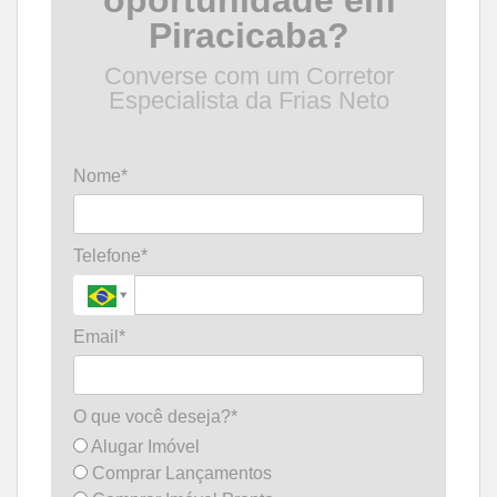
oportunidade em
Piracicaba?
Converse com um Corretor
Especialista da Frias Neto
Nome*
Telefone*
Email*
O que você deseja?*
Alugar Imóvel
Comprar Lançamentos