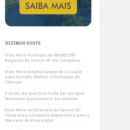
ÚLTIMOS POSTS
Frias Neto Participa do IMOBICOM
Regional do Secovi-SP em Campinas
Frias Neto Amplia Equipe de Locação
para Atender Melhor a Demanda de
Clientes
5 Sinais de Que Este Pode Ser um Bom
Momento para Investir em Imóveis
Frias Neto na Diretoria do Secovi-SP:
OQue Essa Conquista Representa para o
Mercado de Piracicaba!