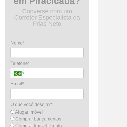
em Piracicaba?
Converse com um
Corretor Especialista da
Frias Neto
Nome*
Telefone*
Email*
O que você deseja?*
Alugar Imóvel
Comprar Lançamentos
Comprar Imóvel Pronto