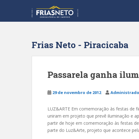
S
k
i
p
t
o
Frias Neto - Piracicaba
m
a
i
n
Passarela ganha ilum
c
o
n
29 de novembro de 2012
Administrado
t
e
LUZ&ARTE Em comemoração às festas de fim 
n
uniram em projeto que prevê iluminação e apr
t
partir de hoje em comemoração às festas de 
parte do Luz&Arte, projeto que acontece pel