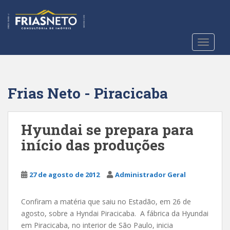
S
k
i
p
TOGGLE
t
o
m
a
Frias Neto - Piracicaba
i
n
c
Hyundai se prepara para
o
início das produções
n
t
e
27 de agosto de 2012
Administrador Geral
n
t
Confiram a matéria que saiu no Estadão, em 26 de
agosto, sobre a Hyndai Piracicaba. A fábrica da Hyundai
em Piracicaba, no interior de São Paulo, inicia