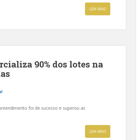
LEIA MAIS
rcializa 90% dos lotes na
das
al
eendimento foi de sucesso e superou as
LEIA MAIS