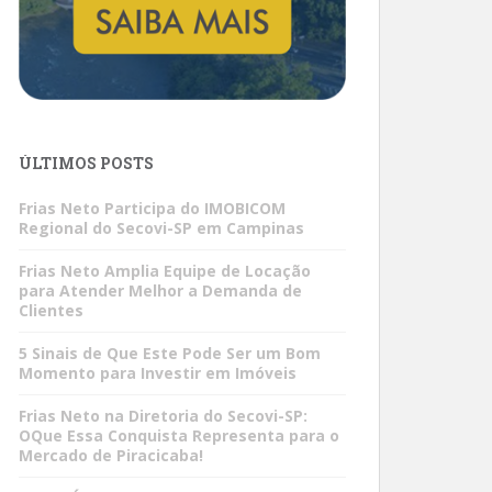
ÚLTIMOS POSTS
Frias Neto Participa do IMOBICOM
Regional do Secovi-SP em Campinas
Frias Neto Amplia Equipe de Locação
para Atender Melhor a Demanda de
Clientes
5 Sinais de Que Este Pode Ser um Bom
Momento para Investir em Imóveis
Frias Neto na Diretoria do Secovi-SP:
OQue Essa Conquista Representa para o
Mercado de Piracicaba!