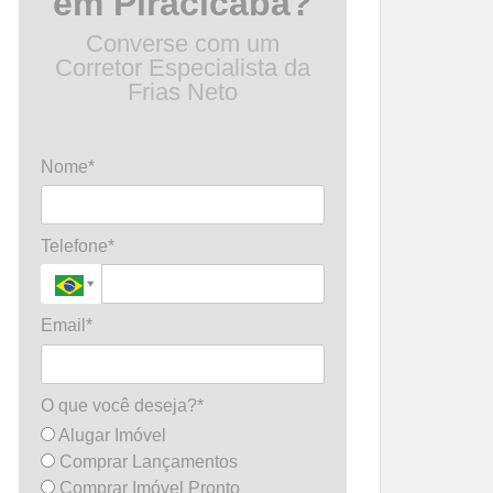
em Piracicaba?
Converse com um
Corretor Especialista da
Frias Neto
Nome*
Telefone*
Email*
O que você deseja?*
Alugar Imóvel
Comprar Lançamentos
Comprar Imóvel Pronto