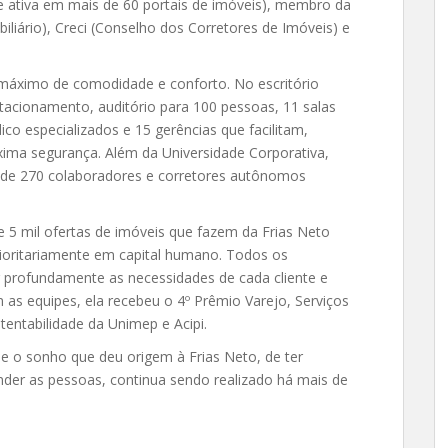
 e ativa em mais de 60 portais de imóveis), membro da
liário), Creci (Conselho dos Corretores de Imóveis) e
o máximo de comodidade e conforto. No escritório
stacionamento, auditório para 100 pessoas, 11 salas
ico especializados e 15 gerências que facilitam,
ima segurança. Além da Universidade Corporativa,
 de 270 colaboradores e corretores autônomos
de 5 mil ofertas de imóveis que fazem da Frias Neto
ioritariamente em capital humano. Todos os
 profundamente as necessidades de cada cliente e
m as equipes, ela recebeu o 4º Prêmio Varejo, Serviços
tentabilidade da Unimep e Acipi.
e o sonho que deu origem à Frias Neto, de ter
der as pessoas, continua sendo realizado há mais de