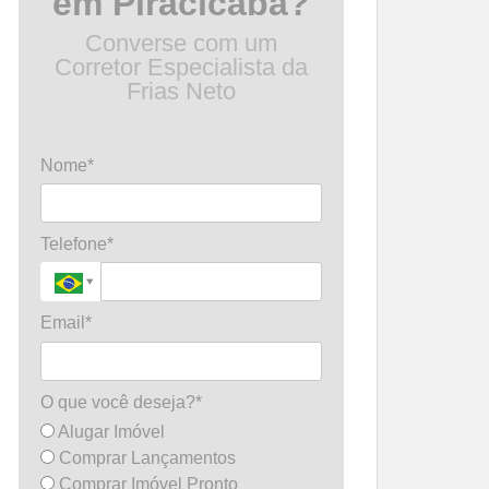
em Piracicaba?
Converse com um
Corretor Especialista da
Frias Neto
Nome*
Telefone*
Email*
O que você deseja?*
Alugar Imóvel
Comprar Lançamentos
Comprar Imóvel Pronto