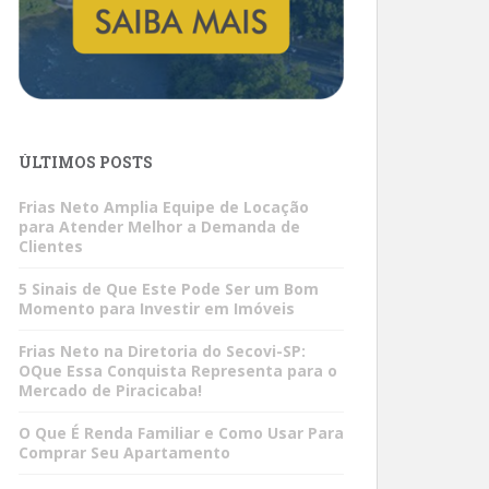
ÚLTIMOS POSTS
Frias Neto Amplia Equipe de Locação
para Atender Melhor a Demanda de
Clientes
5 Sinais de Que Este Pode Ser um Bom
Momento para Investir em Imóveis
Frias Neto na Diretoria do Secovi-SP:
OQue Essa Conquista Representa para o
Mercado de Piracicaba!
O Que É Renda Familiar e Como Usar Para
Comprar Seu Apartamento