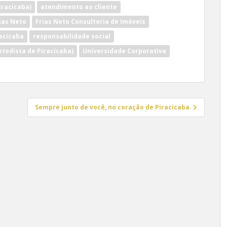
iracicaba)
atendimento ao cliente
ias Neto
Frias Neto Consultoria de Imóveis
acicaba
responsabilidade social
todista de Piracicaba)
Universidade Corporativa
Sempre junto de você, no coração de Piracicaba.