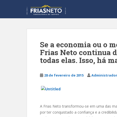
S
k
i
p
t
o
m
Se a economia ou o m
a
Frias Neto continua 
i
n
todas elas. Isso, há m
c
o
n
28 de fevereiro de 2015
Administrador
t
e
n
t
A Frias Neto transformou-se em uma das mai
por ter conquistado a confiança e a credibilid