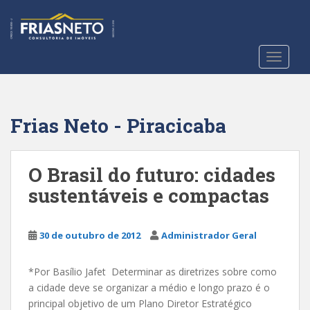
S
k
i
p
TOGGLE
t
o
m
a
Frias Neto - Piracicaba
i
n
c
O Brasil do futuro: cidades
o
sustentáveis e compactas
n
t
e
30 de outubro de 2012
Administrador Geral
n
t
*Por Basílio Jafet Determinar as diretrizes sobre como
a cidade deve se organizar a médio e longo prazo é o
principal objetivo de um Plano Diretor Estratégico