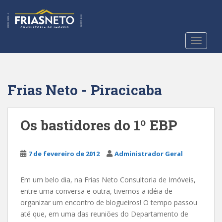
S
k
i
p
TOGGLE
t
o
m
a
Frias Neto - Piracicaba
i
n
c
Os bastidores do 1º EBP
o
n
t
7 de fevereiro de 2012
Administrador Geral
e
n
Em um belo dia, na Frias Neto Consultoria de Imóveis,
t
entre uma conversa e outra, tivemos a idéia de
organizar um encontro de blogueiros! O tempo passou
até que, em uma das reuniões do Departamento de