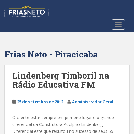
S
k
i
p
TOGGLE
t
o
m
a
Frias Neto - Piracicaba
i
n
c
Lindenberg Timboril na
o
Rádio Educativa FM
n
t
e
25 de setembro de 2012
Administrador Geral
n
t
O cliente estar sempre em primeiro lugar é o grande
diferencial da Construtora Adolpho Lindenberg.
Diferencial este que resultou no sucesso de seus 55