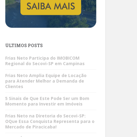
ÚLTIMOS POSTS
Frias Neto Participa do IMOBICOM
Regional do Secovi-SP em Campinas
Frias Neto Amplia Equipe de Locação
para Atender Melhor a Demanda de
Clientes
5 Sinais de Que Este Pode Ser um Bom
Momento para Investir em Imóveis
Frias Neto na Diretoria do Secovi-SP:
OQue Essa Conquista Representa para o
Mercado de Piracicaba!