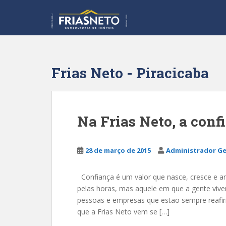
S
k
i
p
t
o
Frias Neto - Piracicaba
m
a
i
n
Na Frias Neto, a conf
c
o
n
28 de março de 2015
Administrador Ge
t
e
Confiança é um valor que nasce, cresce e
n
pelas horas, mas aquele em que a gente vive
t
pessoas e empresas que estão sempre reafi
que a Frias Neto vem se […]