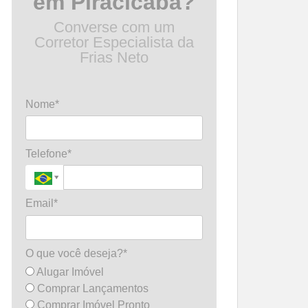
em Piracicaba?
Converse com um
Corretor Especialista da
Frias Neto
Nome*
Telefone*
Email*
O que você deseja?*
Alugar Imóvel
Comprar Lançamentos
Comprar Imóvel Pronto