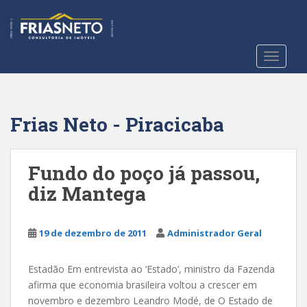
S
k
i
p
TOGGLE
t
o
m
a
Frias Neto - Piracicaba
i
n
c
Fundo do poço já passou,
o
diz Mantega
n
t
e
19 de dezembro de 2011
Administrador Geral
n
t
Estadão Em entrevista ao ‘Estado’, ministro da Fazenda
afirma que economia brasileira voltou a crescer em
novembro e dezembro Leandro Modé, de O Estado de