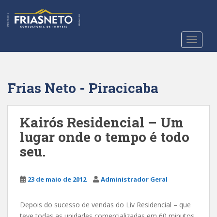
S
k
i
p
TOGGLE
t
o
m
a
Frias Neto - Piracicaba
i
n
c
Kairós Residencial – Um
o
lugar onde o tempo é todo
n
seu.
t
e
n
23 de maio de 2012
Administrador Geral
t
Depois do sucesso de vendas do Liv Residencial – que
teve todas as unidades comercializadas em 60 minutos