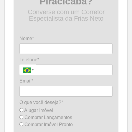
Piracicaba?
Converse com um Corretor
Especialista da Frias Neto
Nome*
Telefone*
Email*
O que você deseja?*
Alugar Imóvel
Comprar Lançamentos
Comprar Imóvel Pronto