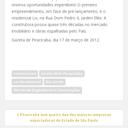
reserva oportunidades imperdíveis! O primeiro
empreendimento, em fase de pré-lançamento, é o
residencial Liv, na Rua Dom Pedro II, Jardim Elite. A
construtora possui quase três décadas no mercado
imobiliário e obras espalhadas pelo País.
Gazeta de Piracicaba, dia 17 de março de 2012.
construtora
Jardim Elite Piracicaba
Liv Residencial
Rio Verde
Rio Verde Engenharia e Construções
Navegação
Piracicaba tem quatro das dez maiores empresas
de
exportadoras do Estado de São Paulo
Post