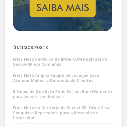
ÚLTIMOS POSTS
Frias Neto Participa do IMOBICOM Regional do
Secovi-SP em Campinas
Frias Neto Amplia Equipe de Locação para
Atender Melhor a Demanda de Clientes
5 Sinais de Que Este Pode Ser um Bom Momento
para Investir em Imóveis
Frias Neto na Diretoria do Secovi-SP: OQue Essa
Conquista Representa para o Mercado de
Piracicaba!