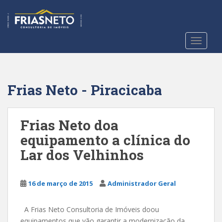
S
k
i
p
TOGGLE
t
o
m
a
Frias Neto - Piracicaba
i
n
c
Frias Neto doa
o
equipamento a clínica do
n
Lar dos Velhinhos
t
e
n
16 de março de 2015
Administrador Geral
t
A Frias Neto Consultoria de Imóveis doou
equipamentos que vão garantir a modernização da