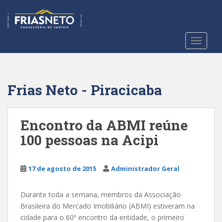
S
k
i
p
TOGGLE
t
o
m
a
Frias Neto - Piracicaba
i
n
c
Encontro da ABMI reúne
o
100 pessoas na Acipi
n
t
e
17 de agosto de 2015
Administrador Geral
n
t
Durante toda a semana, membros da Associação
Brasileira do Mercado Imobiliário (ABMI) estiveram na
cidade para o 60º encontro da entidade, o primeiro