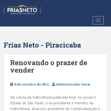
S
k
i
p
TOGGLE
t
o
m
a
Frias Neto - Piracicaba
i
n
c
Renovando o prazer de
o
vender
n
t
e
9 de outubro de 2012
Administrador Geral
n
t
Na coluna da Fiabci/Brasil publicada hoje, no jornal O
Estado de São Paulo, o ex-presidente e membro da
Fiabci/Brasil, atual vice-presidente de Comercialização e