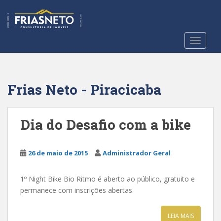
S
k
i
p
TOGGLE
t
o
m
a
Frias Neto - Piracicaba
i
n
c
Dia do Desafio com a bike
o
n
t
26 de maio de 2015
Administrador Geral
e
n
1º Night Bike Bio Ritmo é aberto ao público, gratuito e
t
permanece com inscrições abertas
LEIA MAIS