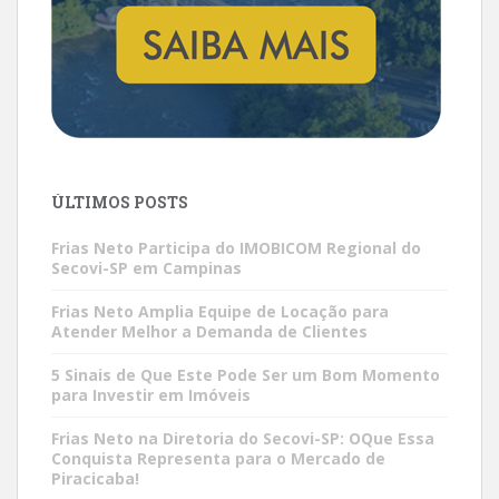
ÚLTIMOS POSTS
Frias Neto Participa do IMOBICOM Regional do
Secovi-SP em Campinas
Frias Neto Amplia Equipe de Locação para
Atender Melhor a Demanda de Clientes
5 Sinais de Que Este Pode Ser um Bom Momento
para Investir em Imóveis
Frias Neto na Diretoria do Secovi-SP: OQue Essa
Conquista Representa para o Mercado de
Piracicaba!