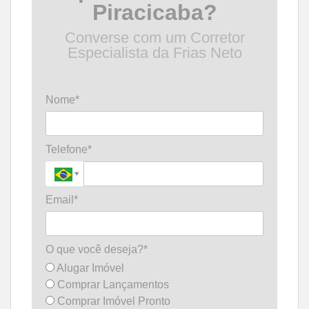
Piracicaba?
Converse com um Corretor
Especialista da Frias Neto
Nome*
Telefone*
Email*
O que você deseja?*
Alugar Imóvel
Comprar Lançamentos
Comprar Imóvel Pronto