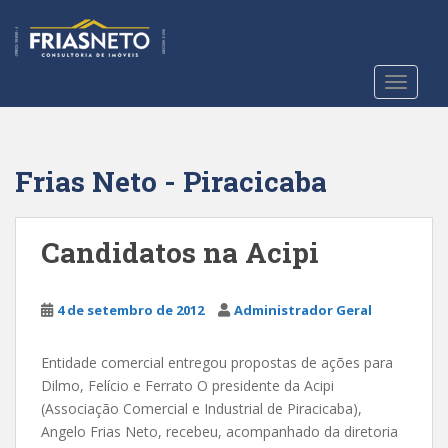
S
k
i
p
TOGGLE
t
o
m
a
Frias Neto - Piracicaba
i
n
c
Candidatos na Acipi
o
n
t
4 de setembro de 2012
Administrador Geral
e
n
Entidade comercial entregou propostas de ações para
t
Dilmo, Felício e Ferrato O presidente da Acipi
(Associação Comercial e Industrial de Piracicaba),
Angelo Frias Neto, recebeu, acompanhado da diretoria