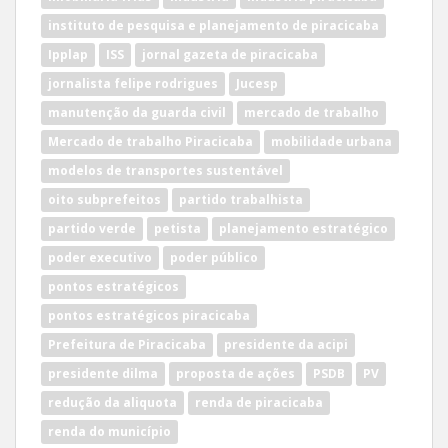
instituto de pesquisa e planejamento de piracicaba
Ipplap
ISS
jornal gazeta de piracicaba
jornalista felipe rodrigues
Jucesp
manutenção da guarda civil
mercado de trabalho
Mercado de trabalho Piracicaba
mobilidade urbana
modelos de transportes sustentável
oito subprefeitos
partido trabalhista
partido verde
petista
planejamento estratégico
poder executivo
poder público
pontos estratégicos
pontos estratégicos piracicaba
Prefeitura de Piracicaba
presidente da acipi
presidente dilma
proposta de ações
PSDB
PV
redução da aliquota
renda de piracicaba
renda do município