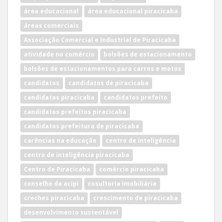
área educacional
área educacional piracicaba
áreas comerciais
Associação Comercial e Industrial de Piracicaba
atividade no comércio
bolsões de estacionamento
bolsões de estacionamentos para carros e motos
candidatos
candidatos de piracicaba
candidatos piracicaba
candidatos prefeito
candidatos prefeitos piracicaba
candidatos prefeitura de piracicaba
carências na educação
centro de inteligência
centro de inteligência piracicaba
Centro de Piracicaba
comércio piracicaba
conselho da acipi
cosultoria imobiliária
creches piracicaba
crescimento de piracicaba
desenvolvimento sustentável