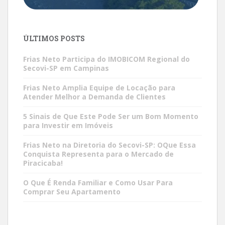
ÚLTIMOS POSTS
Frias Neto Participa do IMOBICOM Regional do
Secovi-SP em Campinas
Frias Neto Amplia Equipe de Locação para
Atender Melhor a Demanda de Clientes
5 Sinais de Que Este Pode Ser um Bom Momento
para Investir em Imóveis
Frias Neto na Diretoria do Secovi-SP: OQue Essa
Conquista Representa para o Mercado de
Piracicaba!
O Que É Renda Familiar e Como Usar Para
Comprar Seu Apartamento