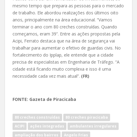
mesmo tempo que prepara as pessoas para o mercado
de trabalho. Ele abordou realizações dos últimos oito
anos, principalmente na área educacional. “Vamos
terminar o ano com 80 creches construídas. Quando
começamos, eram 39”. Entre as ações propostas pela
Acipi, Ferrato destaca que na área de segurança vai
trabalhar para aumentar o efetivo de guardas civis. No
fortalecimento do Ipplap, ele entende que a cidade
precisa de especialistas em Engenharia de Tráfego. “A
cidade está ficando muito complexa e isso é uma
necessidade cada vez mais atual”.
(FR)
FONTE: Gazeta de Piracicaba
80 creches construídas
80 creches piracicaba
ACIPI
ações integradas
ambulantes irregulares
ampliação dos bairros
Angelo Frias