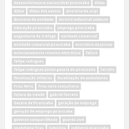
desenvolvimento sustentável piracicaba
dilma
dilmo
dilmo dos santos
diretoria da acipi
diretoria da entidade
distrito industrial unileste
educação piracicaba
emprego piracicaba
engenharia de tráfego
entidade comercial
entidade comercial piracicaba
escritório da jucesp
estacionamento rotativo eletrônico
felício
felipe rodrigues
felipe rodrigues jornal gazeta de piracicaba
ferrato
fiscalização 24 horas
fiscalização de ambulantes
Frias Neto
frias neto consultoria
futuro da cidade
gabriel ferrato
Gazeta de Piracicaba
geração de emprego
geração de emprego piracicaba
governo compartilhado
guarda civil
imobiliária frias
indústria
indústria piracicaba