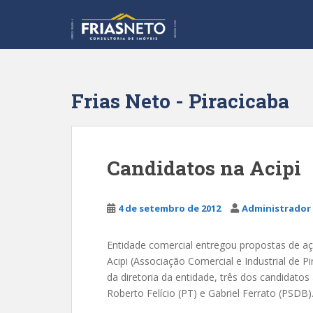
S
k
i
p
t
o
Frias Neto - Piracicaba
m
a
i
n
Candidatos na Acipi
c
o
n
4 de setembro de 2012
Administrador 
t
e
Entidade comercial entregou propostas de açõ
n
Acipi (Associação Comercial e Industrial de 
t
da diretoria da entidade, três dos candidatos
Roberto Felício (PT) e Gabriel Ferrato (PSDB).