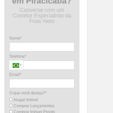
em Piracicaba?
Converse com um
Corretor Especialista da
Frias Neto
Nome*
Telefone*
Email*
O que você deseja?*
Alugar Imóvel
Comprar Lançamentos
Comprar Imóvel Pronto