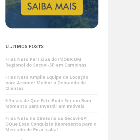
ÚLTIMOS POSTS
Frias Neto Participa do IMOBICOM
Regional do Secovi-SP em Campinas
Frias Neto Amplia Equipe de Locação
para Atender Melhor a Demanda de
Clientes
5 Sinais de Que Este Pode Ser um Bom
Momento para Investir em Imóveis
Frias Neto na Diretoria do Secovi-SP:
OQue Essa Conquista Representa para o
Mercado de Piracicaba!