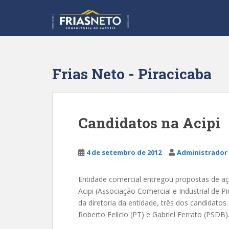
S
k
i
p
t
o
Frias Neto - Piracicaba
m
a
i
n
Candidatos na Acipi
c
o
n
4 de setembro de 2012
Administrador 
t
e
Entidade comercial entregou propostas de açõ
n
Acipi (Associação Comercial e Industrial de 
t
da diretoria da entidade, três dos candidatos
Roberto Felício (PT) e Gabriel Ferrato (PSDB).