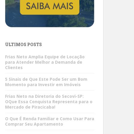
ÚLTIMOS POSTS
Frias Neto Amplia Equipe de Locação
para Atender Melhor a Demanda de
Clientes
5 Sinais de Que Este Pode Ser um Bom
Momento para Investir em Imóveis
Frias Neto na Diretoria do Secovi-SP:
OQue Essa Conquista Representa para o
Mercado de Piracicaba!
O Que É Renda Familiar e Como Usar Para
Comprar Seu Apartamento