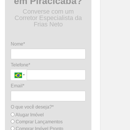
em Piracicaba?
Converse com um
Corretor Especialista da
Frias Neto
Nome*
Telefone*
Email*
O que você deseja?*
Alugar Imóvel
Comprar Lançamentos
Comprar Imóvel Pronto