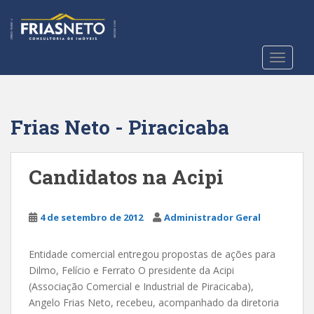
S
k
i
p
TOGGLE
t
o
m
a
Frias Neto - Piracicaba
i
n
c
Candidatos na Acipi
o
n
t
4 de setembro de 2012
Administrador Geral
e
n
Entidade comercial entregou propostas de ações para
t
Dilmo, Felício e Ferrato O presidente da Acipi
(Associação Comercial e Industrial de Piracicaba),
Angelo Frias Neto, recebeu, acompanhado da diretoria