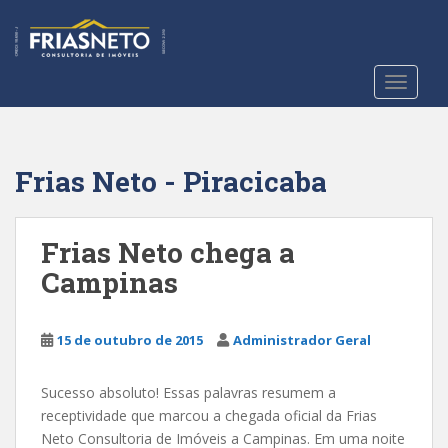
S
k
i
p
TOGGLE
t
o
m
a
Frias Neto - Piracicaba
i
n
c
Frias Neto chega a
o
Campinas
n
t
e
15 de outubro de 2015
Administrador Geral
n
t
Sucesso absoluto! Essas palavras resumem a
receptividade que marcou a chegada oficial da Frias
Neto Consultoria de Imóveis a Campinas. Em uma noite