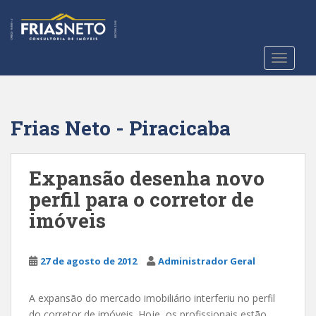
S
k
i
p
TOGGLE
t
o
m
a
Frias Neto - Piracicaba
i
n
c
Expansão desenha novo
o
perfil para o corretor de
n
imóveis
t
e
n
27 de agosto de 2012
Administrador Geral
t
A expansão do mercado imobiliário interferiu no perfil
do corretor de imóveis. Hoje, os profissionais estão