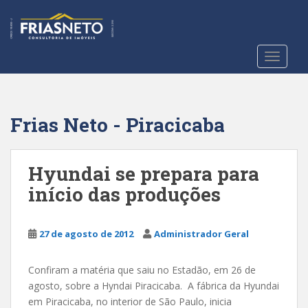
S
k
i
p
TOGGLE
t
o
m
a
Frias Neto - Piracicaba
i
n
c
Hyundai se prepara para
o
início das produções
n
t
e
27 de agosto de 2012
Administrador Geral
n
t
Confiram a matéria que saiu no Estadão, em 26 de
agosto, sobre a Hyndai Piracicaba. A fábrica da Hyundai
em Piracicaba, no interior de São Paulo, inicia