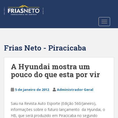
S
k
i
p
TOGGLE
t
o
m
a
Frias Neto - Piracicaba
i
n
c
A Hyundai mostra um
o
pouco do que esta por vir
n
t
e
5 de janeiro de 2012
Administrador Geral
n
t
Saiu na Revista Auto Esporte (Edição 560/Janeiro),
informações sobre o futuro lançamento da Hyundai, o
HB, que será produzido em Piracicaba no segundo