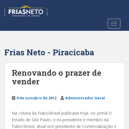
S
k
i
p
TOGGLE
t
o
m
a
Frias Neto - Piracicaba
i
n
c
Renovando o prazer de
o
vender
n
t
e
9 de outubro de 2012
Administrador Geral
n
t
Na coluna da Fiabci/Brasil publicada hoje, no jornal O
Estado de São Paulo, o ex-presidente e membro da
Fiabci/Brasil, atual vice-presidente de Comercialização e