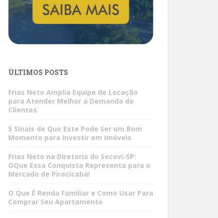
ÚLTIMOS POSTS
Frias Neto Amplia Equipe de Locação
para Atender Melhor a Demanda de
Clientes
5 Sinais de Que Este Pode Ser um Bom
Momento para Investir em Imóveis
Frias Neto na Diretoria do Secovi-SP:
OQue Essa Conquista Representa para o
Mercado de Piracicaba!
O Que É Renda Familiar e Como Usar Para
Comprar Seu Apartamento