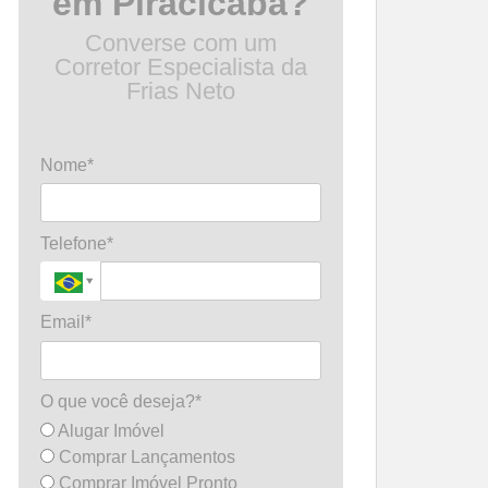
em Piracicaba?
Converse com um
Corretor Especialista da
Frias Neto
Nome*
Telefone*
Email*
O que você deseja?*
Alugar Imóvel
Comprar Lançamentos
Comprar Imóvel Pronto