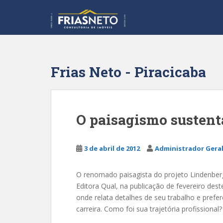
S
k
i
p
t
o
Frias Neto - Piracicaba
m
a
i
n
O paisagismo sustent
c
o
n
3 de abril de 2012
Administrador Gera
t
e
O renomado paisagista do projeto Lindenberg
n
Editora Qual, na publicação de fevereiro des
t
onde relata detalhes de seu trabalho e prefer
carreira. Como foi sua trajetória profissiona