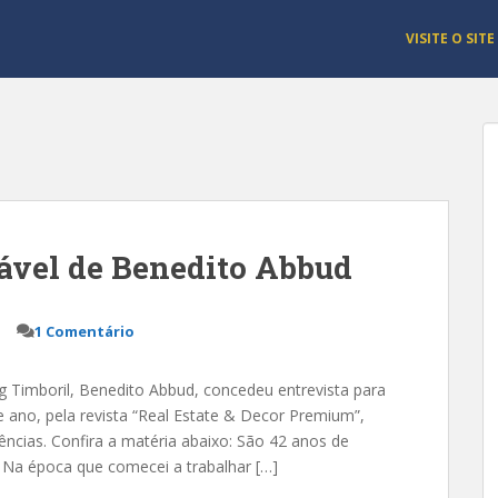
VISITE O SITE
ável de Benedito Abbud
l
1 Comentário
 Timboril, Benedito Abbud, concedeu entrevista para
te ano, pela revista “Real Estate & Decor Premium”,
ências. Confira a matéria abaixo: São 42 anos de
l? Na época que comecei a trabalhar […]