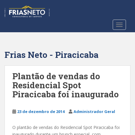
S
k
i
p
TOGGLE
t
o
m
a
Frias Neto - Piracicaba
i
n
c
Plantão de vendas do
o
Residencial Spot
n
Piracicaba foi inaugurado
t
e
n
23 de dezembro de 2014
Administrador Geral
t
O plantão de vendas do Residencial Spot Piracicaba foi
inaugurado durante um brunch especial, com