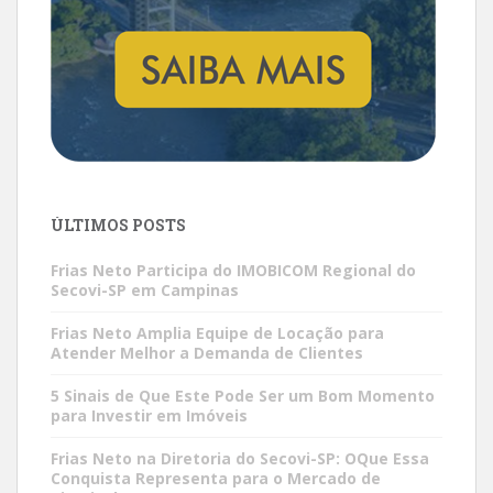
ÚLTIMOS POSTS
Frias Neto Participa do IMOBICOM Regional do
Secovi-SP em Campinas
Frias Neto Amplia Equipe de Locação para
Atender Melhor a Demanda de Clientes
5 Sinais de Que Este Pode Ser um Bom Momento
para Investir em Imóveis
Frias Neto na Diretoria do Secovi-SP: OQue Essa
Conquista Representa para o Mercado de