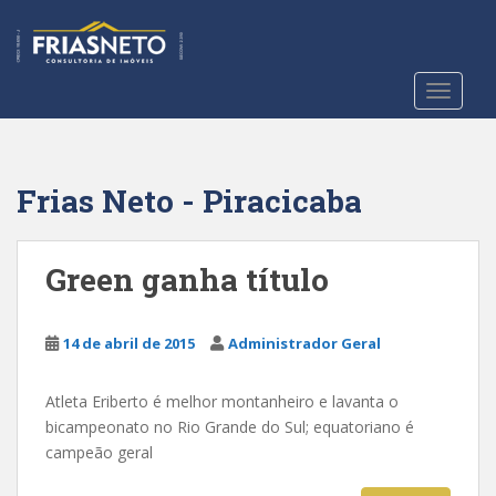
S
k
i
p
TOGGLE
t
o
m
a
Frias Neto - Piracicaba
i
n
c
Green ganha título
o
n
t
14 de abril de 2015
Administrador Geral
e
n
Atleta Eriberto é melhor montanheiro e lavanta o
t
bicampeonato no Rio Grande do Sul; equatoriano é
campeão geral