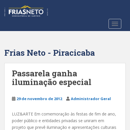
S
k
i
p
TOGGLE
t
o
m
a
Frias Neto - Piracicaba
i
n
c
Passarela ganha
o
iluminação especial
n
t
e
29 de novembro de 2012
Administrador Geral
n
t
LUZ&ARTE Em comemoração às festas de fim de ano,
poder público e entidades privadas se uniram em
projeto que prevê iluminação e apresentações culturais