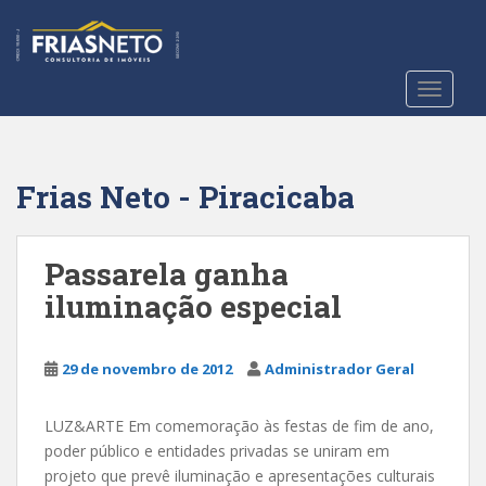
S
k
i
p
TOGGLE
t
o
m
a
Frias Neto - Piracicaba
i
n
c
Passarela ganha
o
iluminação especial
n
t
e
29 de novembro de 2012
Administrador Geral
n
t
LUZ&ARTE Em comemoração às festas de fim de ano,
poder público e entidades privadas se uniram em
projeto que prevê iluminação e apresentações culturais