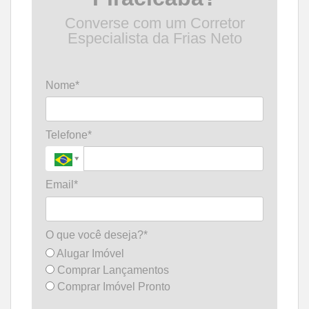
Converse com um Corretor
Especialista da Frias Neto
Nome*
Telefone*
Email*
O que você deseja?*
Alugar Imóvel
Comprar Lançamentos
Comprar Imóvel Pronto