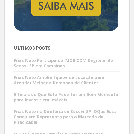
ÚLTIMOS POSTS
Frias Neto Participa do IMOBICOM Regional do
Secovi-SP em Campinas
Frias Neto Amplia Equipe de Locação para
Atender Melhor a Demanda de Clientes
5 Sinais de Que Este Pode Ser um Bom Momento
para Investir em Imóveis
Frias Neto na Diretoria do Secovi-SP: OQue Essa
Conquista Representa para o Mercado de
Piracicaba!
O Que É Renda Familiar e Como Usar Para