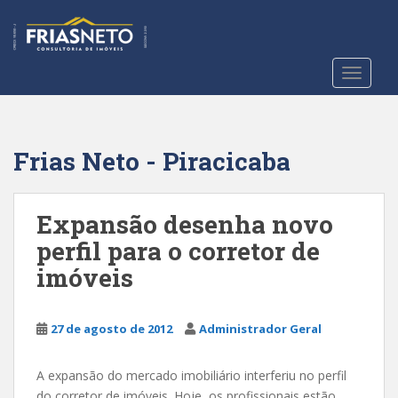
S
k
i
p
TOGGLE
t
o
m
a
Frias Neto - Piracicaba
i
n
c
Expansão desenha novo
o
perfil para o corretor de
n
imóveis
t
e
n
27 de agosto de 2012
Administrador Geral
t
A expansão do mercado imobiliário interferiu no perfil
do corretor de imóveis. Hoje, os profissionais estão