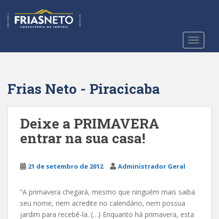
S
k
i
p
TOGGLE
t
o
m
a
Frias Neto - Piracicaba
i
n
c
Deixe a PRIMAVERA
o
entrar na sua casa!
n
t
e
21 de setembro de 2012
Administrador Geral
n
t
“A primavera chegará, mesmo que ninguém mais saiba
seu nome, nem acredite no calendário, nem possua
jardim para recebê-la. (…) Enquanto há primavera, esta