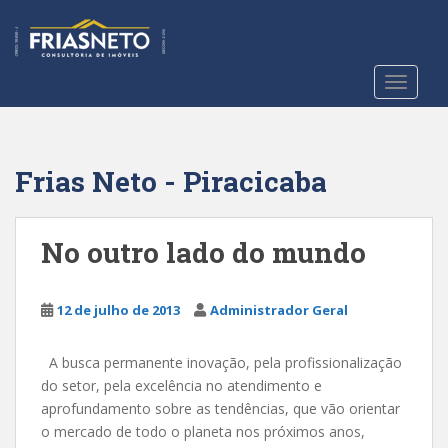
S
k
i
p
TOGGLE
t
o
m
a
Frias Neto - Piracicaba
i
n
c
No outro lado do mundo
o
n
t
12 de julho de 2013
Administrador Geral
e
n
A busca permanente inovação, pela profissionalização
t
do setor, pela excelência no atendimento e
aprofundamento sobre as tendências, que vão orientar
o mercado de todo o planeta nos próximos anos,