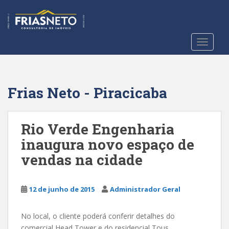
S
k
i
p
TOGGLE
t
o
m
a
Frias Neto - Piracicaba
i
n
c
Rio Verde Engenharia
o
inaugura novo espaço de
n
vendas na cidade
t
e
n
12 de junho de 2015
Administrador Geral
t
No local, o cliente poderá conferir detalhes do
comercial Head Tower e do residencial Tous.