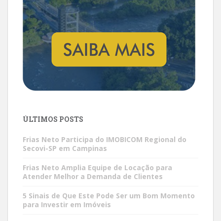
ÚLTIMOS POSTS
Frias Neto Participa do IMOBICOM Regional do
Secovi-SP em Campinas
Frias Neto Amplia Equipe de Locação para
Atender Melhor a Demanda de Clientes
5 Sinais de Que Este Pode Ser um Bom Momento
para Investir em Imóveis