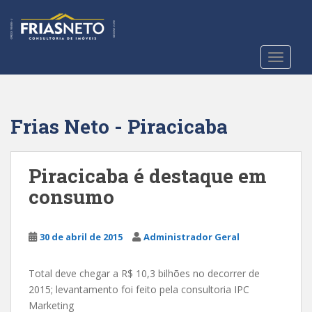
S
k
i
p
TOGGLE
t
o
m
a
Frias Neto - Piracicaba
i
n
c
Piracicaba é destaque em
o
consumo
n
t
e
30 de abril de 2015
Administrador Geral
n
t
Total deve chegar a R$ 10,3 bilhões no decorrer de
2015; levantamento foi feito pela consultoria IPC
Marketing