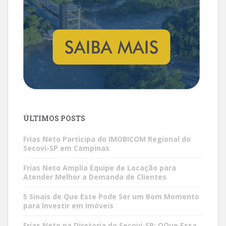
ÚLTIMOS POSTS
Frias Neto Participa do IMOBICOM Regional do
Secovi-SP em Campinas
Frias Neto Amplia Equipe de Locação para
Atender Melhor a Demanda de Clientes
5 Sinais de Que Este Pode Ser um Bom Momento
para Investir em Imóveis
Frias Neto na Diretoria do Secovi-SP: OQue Essa