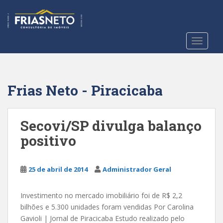
S
k
i
p
TOGGLE
t
o
m
a
Frias Neto - Piracicaba
i
n
c
Secovi/SP divulga balanço
o
positivo
n
t
e
25 de abril de 2014
Administrador Geral
n
t
Investimento no mercado imobiliário foi de R$ 2,2
bilhões e 5.300 unidades foram vendidas Por Carolina
Gavioli | Jornal de Piracicaba Estudo realizado pelo