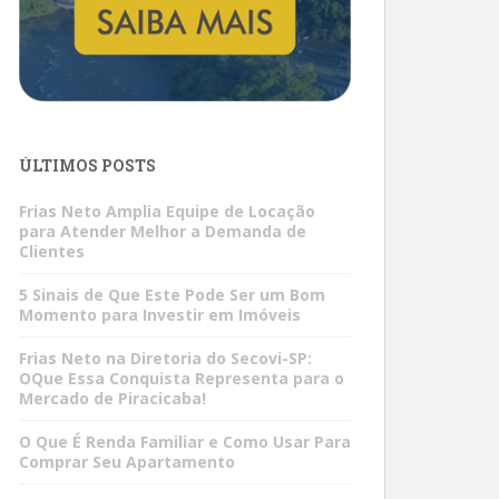
ÚLTIMOS POSTS
Frias Neto Amplia Equipe de Locação
para Atender Melhor a Demanda de
Clientes
5 Sinais de Que Este Pode Ser um Bom
Momento para Investir em Imóveis
Frias Neto na Diretoria do Secovi-SP:
OQue Essa Conquista Representa para o
Mercado de Piracicaba!
O Que É Renda Familiar e Como Usar Para
Comprar Seu Apartamento