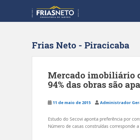
S
k
i
p
t
o
Frias Neto - Piracicaba
m
a
i
n
Mercado imobiliário c
c
94% das obras são ap
o
n
t
11 de maio de 2015
Administrador Ger
e
n
t
Estudo do Secovi aponta preferência por cons
Número de casas construídas corresponde a 