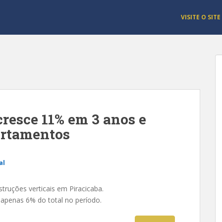
VISITE O SITE
resce 11% em 3 anos e
artamentos
al
truções verticais em Piracicaba.
apenas 6% do total no período.