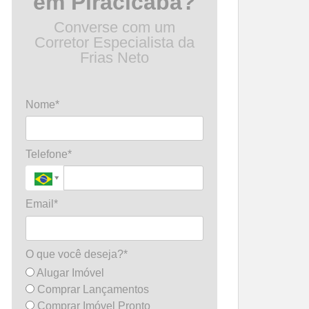
em Piracicaba?
Converse com um
Corretor Especialista da
Frias Neto
Nome*
Telefone*
Email*
O que você deseja?*
Alugar Imóvel
Comprar Lançamentos
Comprar Imóvel Pronto