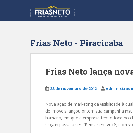
S
k
i
p
t
o
Frias Neto - Piracicaba
m
a
i
n
Frias Neto lança no
c
o
n
22 de novembro de 2012
Administrado
t
e
Nova ação de marketing dá visibilidade à qua
n
de Imóveis lançou ontem sua campanha insti
t
humana, em que a empresa tem o foco no clie
slogan passa a ser: “Pensar em você, com vo