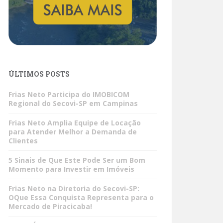
ÚLTIMOS POSTS
Frias Neto Participa do IMOBICOM
Regional do Secovi-SP em Campinas
Frias Neto Amplia Equipe de Locação
para Atender Melhor a Demanda de
Clientes
5 Sinais de Que Este Pode Ser um Bom
Momento para Investir em Imóveis
Frias Neto na Diretoria do Secovi-SP:
OQue Essa Conquista Representa para o
Mercado de Piracicaba!