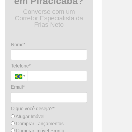
em Piracicaba?
Converse com um
Corretor Especialista da
Frias Neto
Nome*
Telefone*
Email*
O que você deseja?*
Alugar Imóvel
Comprar Lançamentos
Comprar Imóvel Pronto