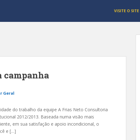
VISITE O SITE
va campanha
r Geral
lidade do trabalho da equipe A Frias Neto Consultoria
tucional 2012/2013. Baseada numa visão mais
nte, em sua satisfação e apoio incondicional, o
cê e […]