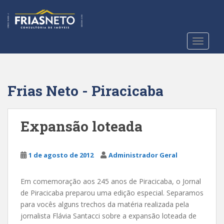
S
k
i
p
TOGGLE
t
o
m
a
Frias Neto - Piracicaba
i
n
c
Expansão loteada
o
n
t
1 de agosto de 2012
Administrador Geral
e
n
Em comemoração aos 245 anos de Piracicaba, o Jornal
t
de Piracicaba preparou uma edição especial. Separamos
para vocês alguns trechos da matéria realizada pela
jornalista Flávia Santacci sobre a expansão loteada de