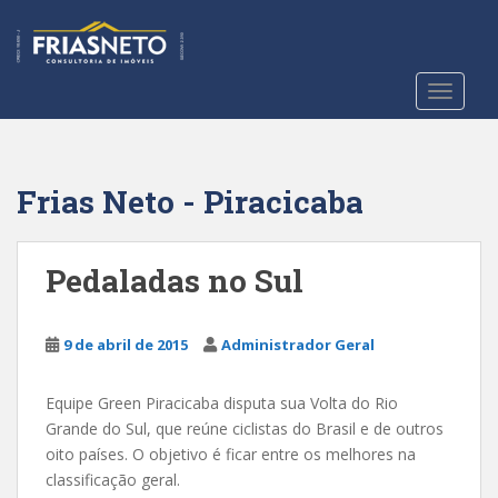
S
k
i
p
TOGGLE
t
o
m
a
Frias Neto - Piracicaba
i
n
c
Pedaladas no Sul
o
n
t
9 de abril de 2015
Administrador Geral
e
n
Equipe Green Piracicaba disputa sua Volta do Rio
t
Grande do Sul, que reúne ciclistas do Brasil e de outros
oito países. O objetivo é ficar entre os melhores na
classificação geral.