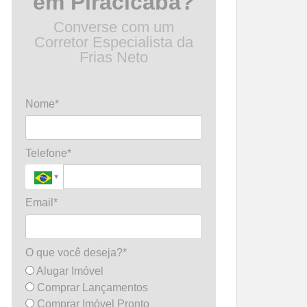
em Piracicaba?
Converse com um
Corretor Especialista da
Frias Neto
Nome*
Telefone*
Email*
O que você deseja?*
Alugar Imóvel
Comprar Lançamentos
Comprar Imóvel Pronto