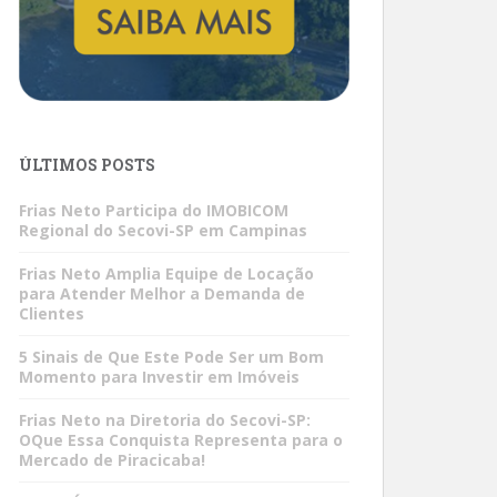
ÚLTIMOS POSTS
Frias Neto Participa do IMOBICOM
Regional do Secovi-SP em Campinas
Frias Neto Amplia Equipe de Locação
para Atender Melhor a Demanda de
Clientes
5 Sinais de Que Este Pode Ser um Bom
Momento para Investir em Imóveis
Frias Neto na Diretoria do Secovi-SP:
OQue Essa Conquista Representa para o
Mercado de Piracicaba!