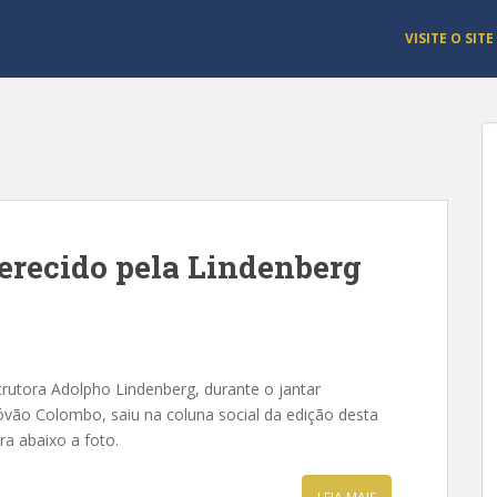
VISITE O SITE
erecido pela Lindenberg
l
trutora Adolpho Lindenberg, durante o jantar
óvão Colombo, saiu na coluna social da edição desta
ira abaixo a foto.